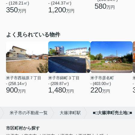
- (128.21㎡)
- (244.37㎡)
580
万円
350
1,200
万円
万円
よく見られている物件
米子市西福原７丁目
米子市錦町３丁目
米子市彦名町
- (258.14㎡)
- (209.87㎡)
- (403.00㎡)
-
900
1,480
220
万円
万円
万円
米子市の不動産一覧
大篠津町駅
■□大篠津町売土地□■
市区町村から探す