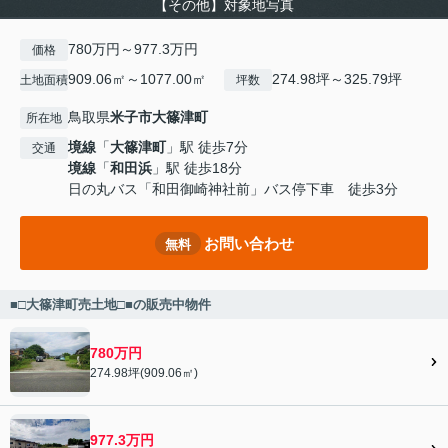
【その他】対象地写真
780万円～977.3万円
価格
909.06㎡～1077.00㎡
274.98坪～325.79坪
土地面積
坪数
鳥取県
米子市
大篠津町
所在地
境線
「
大篠津町
」駅 徒歩7分
交通
境線
「
和田浜
」駅 徒歩18分
日の丸バス「和田御崎神社前」バス停下車 徒歩3分
お問い合わせ
無料
■□大篠津町売土地□■の販売中物件
780万円
274.98坪(909.06㎡)
977.3万円