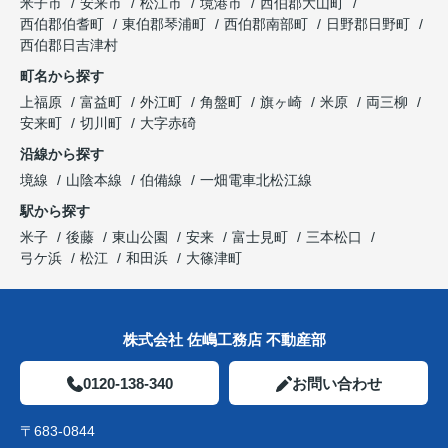
米子市
安来市
松江市
境港市
西伯郡大山町
西伯郡伯耆町
東伯郡琴浦町
西伯郡南部町
日野郡日野町
西伯郡日吉津村
町名から探す
上福原
富益町
外江町
角盤町
旗ヶ崎
米原
両三柳
安来町
切川町
大字赤碕
沿線から探す
境線
山陰本線
伯備線
一畑電車北松江線
駅から探す
米子
後藤
東山公園
安来
富士見町
三本松口
弓ケ浜
松江
和田浜
大篠津町
株式会社 佐嶋工務店 不動産部
0120-138-340
お問い合わせ
〒683-0844