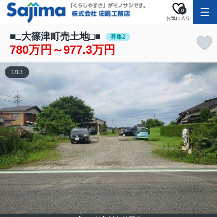
0
お気に入り
■□大篠津町売土地□■
募集2
780万円～977.3万円
1
/
13