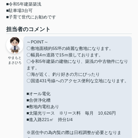
■令和5年建築築浅
■駐車場3台可
■子育て世代にお勧めです
担当者のコメント
～POINT～
〇敷地面積約55坪の綺麗な敷地になります。
〇幅員4ｍ道路で15ｍ接しております。
やまもと
〇令和5年建築の建物になり、築浅の中古物件になり
まさひろ
ます。
〇海が近く、釣り好きの方にぴったり
〇国道431号線へのアクセス便利な立地になります。
■オール電化
■合併浄化槽
■敷地内電柱あり
■太陽光リース ※リース料 毎月 10,626円
■進入路221㎡ 持分1/4
※居住中の為内覧の際は日程調整が必要となりま