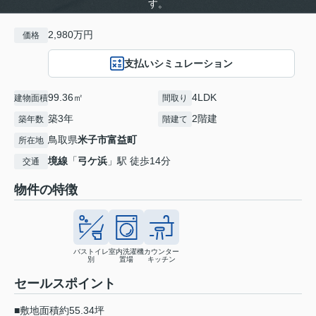
す。
2,980万円
価格
支払いシミュレーション
99.36㎡
4LDK
建物面積
間取り
築3年
2階建
築年数
階建て
鳥取県
米子市
富益町
所在地
境線
「
弓ケ浜
」駅 徒歩14分
交通
物件の特徴
バストイレ
室内洗濯機
カウンター
別
置場
キッチン
セールスポイント
■敷地面積約55.34坪