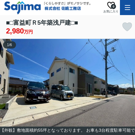
0
お気に入り
■□富益町Ｒ5年築浅戸建□■
2,980
万円
1
/
6
【外観】敷地面積約55坪となっております。 お車も3台程度駐車可能で