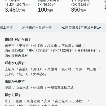
米子市東町
西伯郡大山町荘田
米子市彦名町
4
4SLDK (190.78㎡)
3K (66.30㎡)
4DK (83.63㎡)
3,480
100
350
万円
万円
万円
嶋工務店
米子市の不動産一覧
■□富益町Ｒ5年築浅戸建□■
市区町村から探す
米子市
安来市
松江市
境港市
西伯郡大山町
西伯郡伯耆町
東伯郡琴浦町
西伯郡南部町
日野郡日野町
西伯郡日吉津村
町名から探す
上福原
富益町
外江町
角盤町
旗ヶ崎
米原
両三柳
安来町
切川町
大字赤碕
沿線から探す
境線
山陰本線
伯備線
一畑電車北松江線
駅から探す
米子
後藤
東山公園
安来
富士見町
三本松口