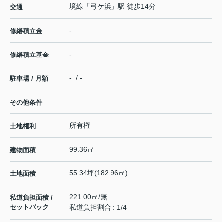
境線
「
弓ケ浜
」駅 徒歩14分
交通
-
修繕積立金
-
修繕積立基金
- / -
駐車場 / 月額
その他条件
所有権
土地権利
99.36㎡
建物面積
55.34坪(182.96㎡)
土地面積
221.00㎡/無
私道負担面積 /
セットバック
私道負担割合 : 1/4