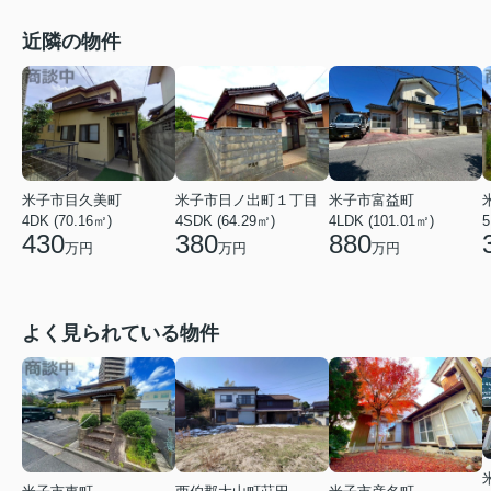
近隣の物件
米子市目久美町
米子市日ノ出町１丁目
米子市富益町
4DK (70.16㎡)
4SDK (64.29㎡)
4LDK (101.01㎡)
5
430
380
880
万円
万円
万円
よく見られている物件