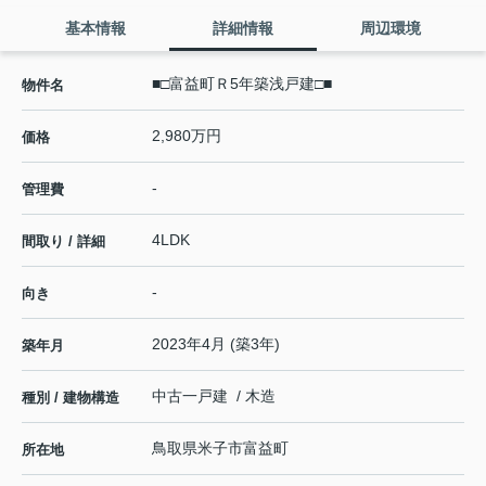
基本情報
詳細情報
周辺環境
■□富益町Ｒ5年築浅戸建□■
物件名
2,980万円
価格
-
管理費
4LDK
間取り / 詳細
-
向き
2023年4月 (築3年)
築年月
中古一戸建 / 木造
種別 / 建物構造
鳥取県
米子市
富益町
所在地