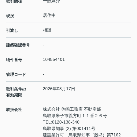
一般媒介
取引態様
居住中
現況
相談
引渡し
-
建築確認番号
104554401
物件番号
-
管理コード
2026年08月17日
取引条件の
有効期限
株式会社 佐嶋工務店 不動産部
取扱会社
鳥取県米子市義方町１１番２６号
TEL:
0120-138-340
鳥取県知事 (2) 第001411号
建設業許可 鳥取県知事（般-3）第7162