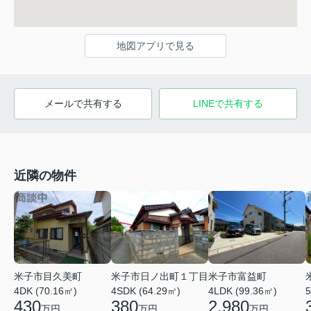
地図アプリで見る
メールで共有する
LINEで共有する
近隣の物件
米子市目久美町
米子市日ノ出町１丁目
米子市富益町
4DK (70.16㎡)
4SDK (64.29㎡)
4LDK (99.36㎡)
5
430
380
2,980
万円
万円
万円