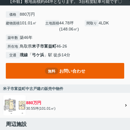
【外観】敷地面積約44坪となります。 3台程度駐車可能です〇
880万円
価格
101.01㎡
44.78坪
4LDK
建物面積
土地面積
間取り
(148.06㎡)
築46年
築年数
鳥取県
米子市
富益町
46-26
所在地
境線
「
弓ケ浜
」駅 徒歩14分
交通
お問い合わせ
無料
米子市富益町中古戸建の販売中物件
880万円
30.55坪(101.01㎡)
周辺施設