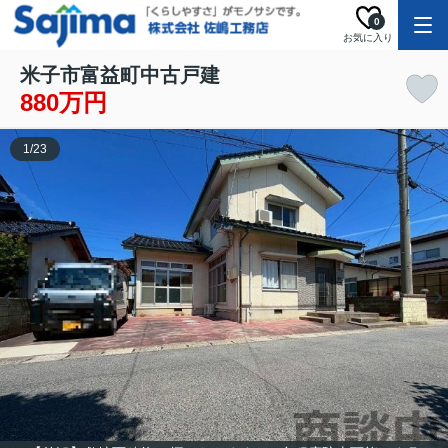
0
お気に入り
米子市富益町中古戸建
880万円
1
/
23