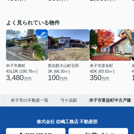
よく見られている物件
米子市東町
西伯郡大山町荘田
米子市彦名町
4SLDK (190.78㎡)
3K (66.30㎡)
4DK (83.63㎡)
4
3,480
100
350
万円
万円
万円
米子市の不動産一覧
弓ケ浜駅
米子市富益町中古戸建
株式会社 佐嶋工務店 不動産部