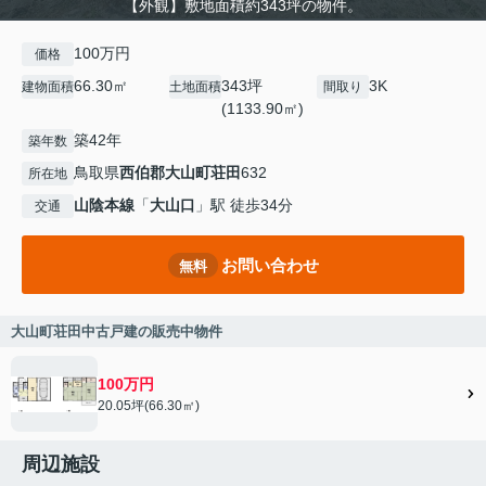
【外観】敷地面積約343坪の物件。
100万円
価格
66.30㎡
343坪
3K
建物面積
土地面積
間取り
(1133.90㎡)
築42年
築年数
鳥取県
西伯郡大山町
荘田
632
所在地
山陰本線
「
大山口
」駅 徒歩34分
交通
お問い合わせ
無料
大山町荘田中古戸建の販売中物件
100万円
20.05坪(66.30㎡)
周辺施設