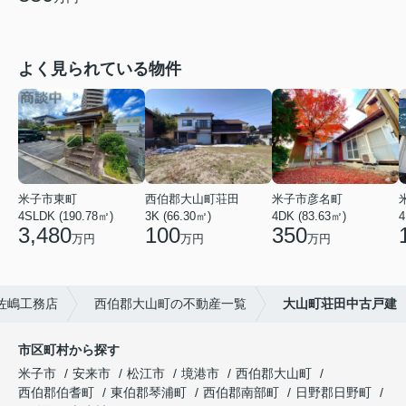
よく見られている物件
米子市東町
西伯郡大山町荘田
米子市彦名町
4SLDK (190.78㎡)
3K (66.30㎡)
4DK (83.63㎡)
4
3,480
100
350
万円
万円
万円
佐嶋工務店
西伯郡大山町の不動産一覧
大山町荘田中古戸建
市区町村から探す
米子市
安来市
松江市
境港市
西伯郡大山町
西伯郡伯耆町
東伯郡琴浦町
西伯郡南部町
日野郡日野町