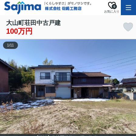
0
お気に入り
大山町荘田中古戸建
100万円
1
/
11