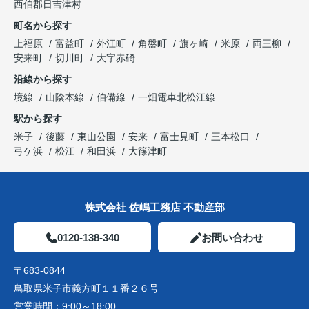
西伯郡日吉津村
町名から探す
上福原
富益町
外江町
角盤町
旗ヶ崎
米原
両三柳
安来町
切川町
大字赤碕
沿線から探す
境線
山陰本線
伯備線
一畑電車北松江線
駅から探す
米子
後藤
東山公園
安来
富士見町
三本松口
弓ケ浜
松江
和田浜
大篠津町
株式会社 佐嶋工務店 不動産部
0120-138-340
お問い合わせ
〒683-0844
鳥取県米子市義方町１１番２６号
営業時間：
9:00～18:00