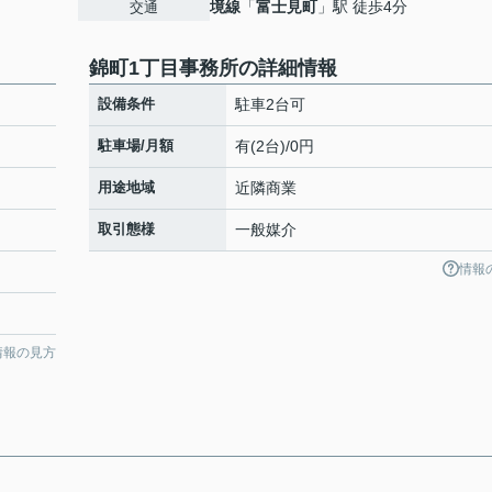
境線
「
富士見町
」駅 徒歩4分
交通
錦町1丁目事務所の詳細情報
設備条件
駐車2台可
駐車場/月額
有(2台)/0円
用途地域
近隣商業
取引態様
一般媒介
情報
情報の見方