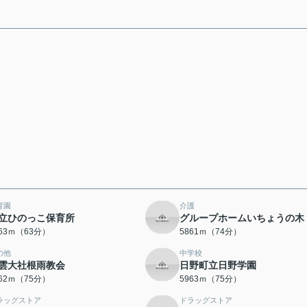
育園
介護
立ひのっこ保育所
グループホームいちょうの木
963ｍ（63分）
5861ｍ（74分）
の他
中学校
雲大社根雨教会
日野町立日野学園
962ｍ（75分）
5963ｍ（75分）
ラッグストア
ドラッグストア