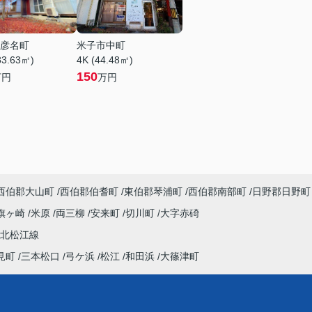
彦名町
米子市中町
83.63㎡)
4K (44.48㎡)
150
万円
万円
西伯郡大山町
西伯郡伯耆町
東伯郡琴浦町
西伯郡南部町
日野郡日野町
旗ヶ崎
米原
両三柳
安来町
切川町
大字赤碕
北松江線
見町
三本松口
弓ケ浜
松江
和田浜
大篠津町