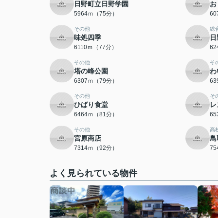
日野町立日野学園
お
5964ｍ（75分）
6
その他
総
味処四季
日
6110ｍ（77分）
6
その他
そ
塔の峰公園
わ
6307ｍ（79分）
6
その他
そ
ひばり食堂
レ
6464ｍ（81分）
6
その他
高
宮原商店
鳥
7314ｍ（92分）
7
よく見られている物件