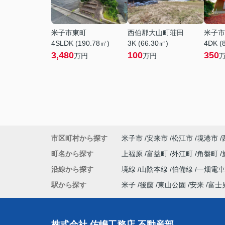
米子市東町
西伯郡大山町荘田
米子市
4SLDK (190.78㎡)
3K (66.30㎡)
4DK (
3,480
100
350
万円
万円
市区町村から探す
米子市
安来市
松江市
境港市
町名から探す
上福原
富益町
外江町
角盤町
沿線から探す
境線
山陰本線
伯備線
一畑電車
駅から探す
米子
後藤
東山公園
安来
富士
株式会社 佐嶋工務店 不動産部