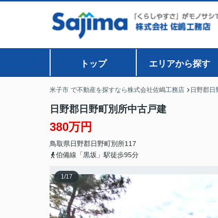
トップ
エリアから探す
米子市 で不動産を探すなら株式会社佐嶋工務店
日野郡日
日野郡日野町別所中古戸建
380万円
鳥取県
日野郡日野町
別所
117
伯備線「黒坂」駅徒歩95分
1
/
17