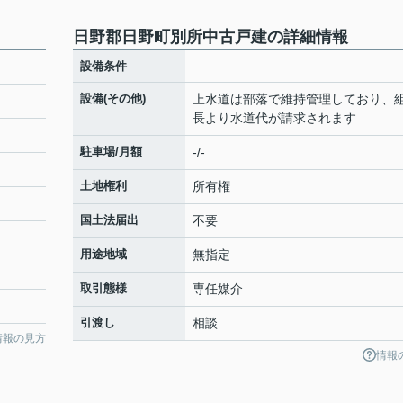
日野郡日野町別所中古戸建の詳細情報
設備条件
設備(その他)
上水道は部落で維持管理しており、
長より水道代が請求されます
駐車場/月額
-/-
土地権利
所有権
国土法届出
不要
用途地域
無指定
取引態様
専任媒介
引渡し
相談
情報の見方
情報