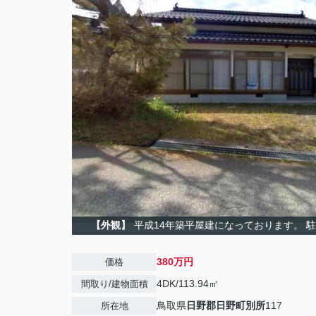
【外観】
平成14年築平屋建になっております。 
380万円
価格
4DK/113.94㎡
間取り/建物面積
鳥取県
日野郡日野町
別所
117
所在地