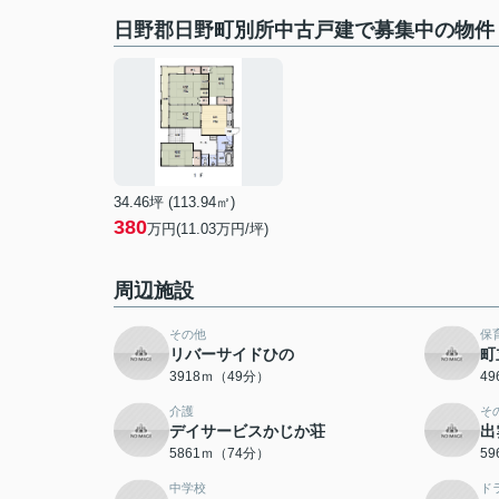
日野郡日野町別所中古戸建で募集中の物件
34.46坪 (113.94㎡)
380
万円(11.03万円/坪)
周辺施設
その他
保
リバーサイドひの
町
3918ｍ（49分）
4
介護
そ
デイサービスかじか荘
出
5861ｍ（74分）
5
中学校
ド