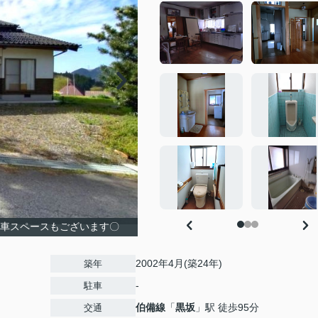
駐車スペースもございます〇
2002年4月(築24年)
築年
-
駐車
伯備線
「
黒坂
」駅 徒歩95分
交通