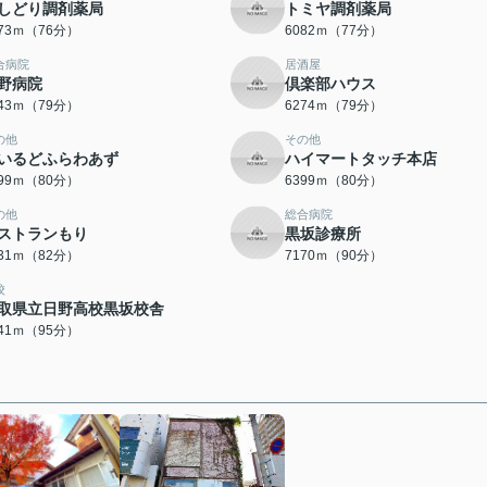
しどり調剤薬局
トミヤ調剤薬局
073ｍ（76分）
6082ｍ（77分）
合病院
居酒屋
野病院
倶楽部ハウス
243ｍ（79分）
6274ｍ（79分）
の他
その他
いるどふらわあず
ハイマートタッチ本店
399ｍ（80分）
6399ｍ（80分）
の他
総合病院
ストランもり
黒坂診療所
531ｍ（82分）
7170ｍ（90分）
校
取県立日野高校黒坂校舎
541ｍ（95分）