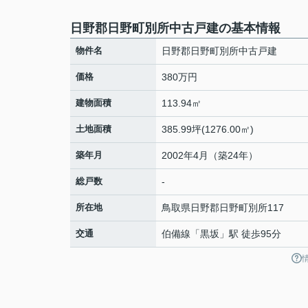
日野郡日野町別所中古戸建の基本情報
物件名
日野郡日野町別所中古戸建
価格
380万円
建物面積
113.94㎡
土地面積
385.99坪(1276.00㎡)
築年月
2002年4月（築24年）
総戸数
-
所在地
鳥取県
日野郡日野町
別所
117
交通
伯備線
「
黒坂
」駅 徒歩95分